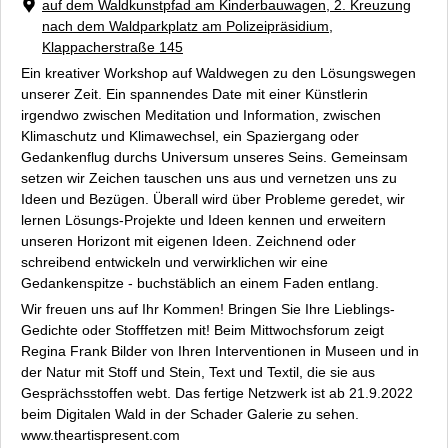
Darmstädter Wursttreffen
auf dem Waldkunstpfad am Kinderbauwagen, 2. Kreuzung
nach dem Waldparkplatz am Polizeipräsidium,
Fürstliches Vergnügen
Klappacherstraße 145
Honig ums Maul
Ein kreativer Workshop auf Waldwegen zu den Lösungswegen
Brotteig Kneten und Brotzeit
unserer Zeit. Ein spannendes Date mit einer Künstlerin
Küchengespräche
irgendwo zwischen Meditation und Information, zwischen
Passagen
Klimaschutz und Klimawechsel, ein Spaziergang oder
Illumination
Gedankenflug durchs Universum unseres Seins. Gemeinsam
setzen wir Zeichen tauschen uns aus und vernetzen uns zu
Trash Art
Ideen und Bezügen. Überall wird über Probleme geredet, wir
Presse
lernen Lösungs-Projekte und Ideen kennen und erweitern
Zentrum für Performance Studien (ZPS)
unseren Horizont mit eigenen Ideen. Zeichnend oder
Datenschutz
schreibend entwickeln und verwirklichen wir eine
Impressum / Kontakt
Gedankenspitze - buchstäblich an einem Faden entlang.
Wir freuen uns auf Ihr Kommen! Bringen Sie Ihre Lieblings-
Gedichte oder Stofffetzen mit! Beim Mittwochsforum zeigt
Regina Frank Bilder von Ihren Interventionen in Museen und in
der Natur mit Stoff und Stein, Text und Textil, die sie aus
Gesprächsstoffen webt. Das fertige Netzwerk ist ab 21.9.2022
beim
Digitalen Wald
in der Schader Galerie zu sehen.
www.theartispresent.com