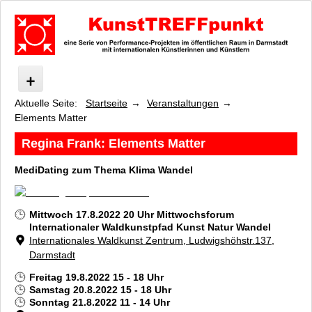
Aktuelle Seite:
Startseite
Veranstaltungen
KunstTREFFpunkt
Elements Matter
Was ist KunstTREFFpunkt?
Veranstaltungen
Regina Frank:
Elements Matter
KunstTREFFpunkt Performance Festival 2023
MediDating zum Thema Klima Wandel
Elements Matter
wie menschlich ist die Pflanze, wie pflanzlich ist der Mensch
Messel-Canopy und Wald Canopy
Mittwoch 17.8.2022 20 Uhr Mittwochsforum
Internationaler Waldkunstpfad
Kunst Natur Wandel
care, preserve, connect
Internationales Waldkunst Zentrum, Ludwigshöhstr.137,
Tree
Darmstadt
Pink Tube
Freitag 19.8.2022 15 - 18 Uhr
Grashalminstitut
Samstag 20.8.2022 15 - 18 Uhr
Foodways
Sonntag 21.8.2022 11 - 14 Uhr